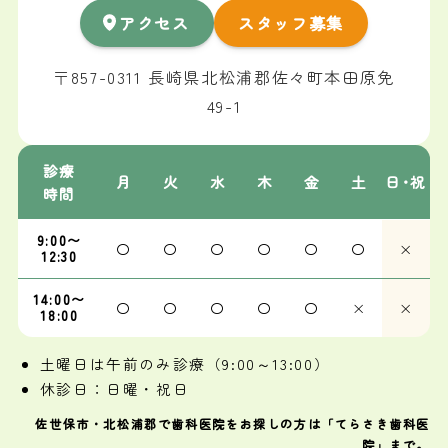
アクセス
スタッフ募集
〒857-0311 長崎県北松浦郡佐々町本田原免
49-1
診療
月
火
水
木
金
土
日･祝
時間
9:00〜
〇
〇
〇
〇
〇
〇
×
12:30
14:00〜
〇
〇
〇
〇
〇
×
×
18:00
土曜日は午前のみ診療（9:00～13:00）
休診日：日曜・祝日
佐世保市・北松浦郡で歯科医院をお探しの方は「てらさき歯科医
院」まで。