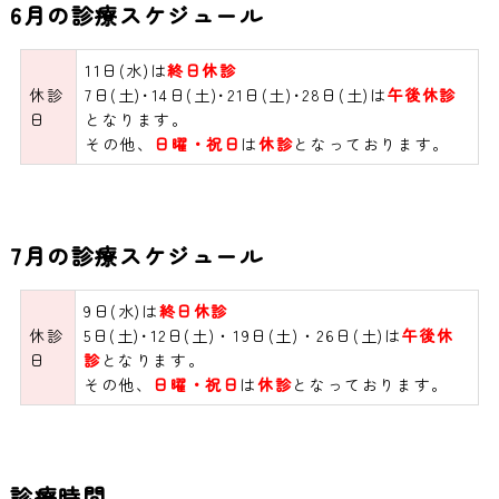
6月の診療スケジュール
11日(水)は
終日休診
休診
7日(土)･
14
日(土)･
21
日(土)･
28
日(土)は
午後休診
日
となります。
その他、
日曜・祝日
は
休診
となっております。
7月の診療スケジュール
9日(水)は
終日休診
休診
5
日(土)･
12
日(土)・19日(土)・26日(土)は
午後休
日
診
となります。
その他、
日曜・祝日
は
休診
となっております。
診療時間