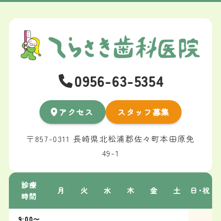
0956-63-5354
アクセス
スタッフ募集
〒857-0311 長崎県北松浦郡佐々町本田原免
49-1
診療
月
火
水
木
金
土
日･祝
時間
9:00〜