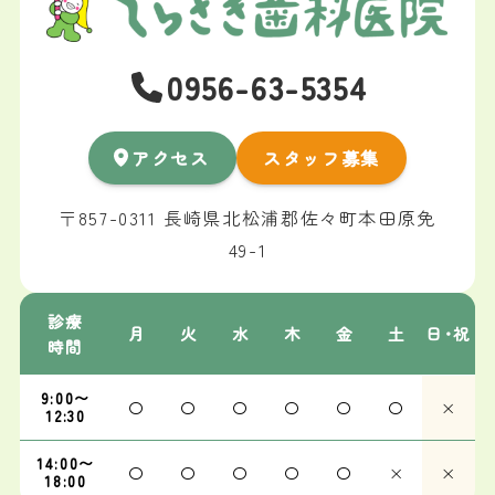
0956-63-5354
アクセス
スタッフ募集
〒857-0311 長崎県北松浦郡佐々町本田原免
49-1
診療
月
火
水
木
金
土
日･祝
時間
9:00〜
〇
〇
〇
〇
〇
〇
×
12:30
14:00〜
〇
〇
〇
〇
〇
×
×
18:00