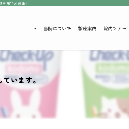
駐車場11台完備）
当院について
診療案内
院内ツアー
しています。