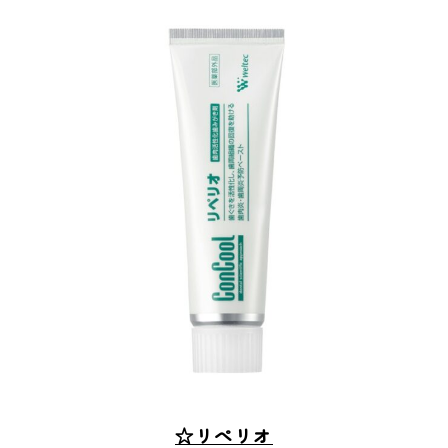
☆リぺリオ