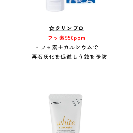
☆クリンプロ
フッ素950ppm
・フッ素＋カルシウムで
再石灰化を促進しう蝕を予防