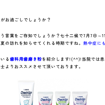
いかがお過ごしでしょうか？
う言葉をご存知でしょうか？七十二候で7月7日～1
な夏の訪れを知らせてくれる時期ですね。
熱中症に
ている
歯科用歯磨き粉
を紹介します!(^^)!当院で
生士よりおススメさせて頂いております。