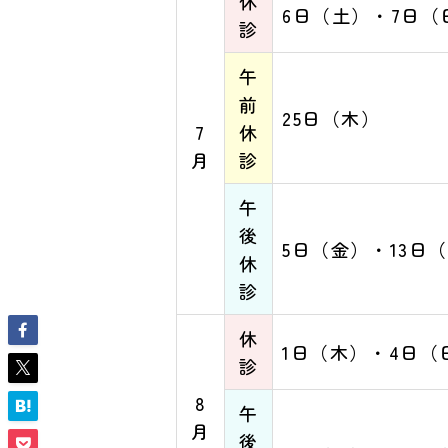
休
6日（土）・7日（
診
午
前
25日（木）
7
休
月
診
午
後
5日（金）・13日
休
診
休
1日（木）・4日（
診
8
午
月
後