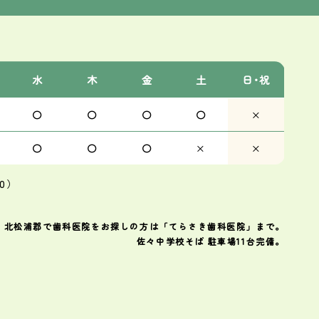
水
木
金
土
日･祝
〇
〇
〇
〇
×
〇
〇
〇
×
×
0）
・北松浦郡で歯科医院をお探しの方は「てらさき歯科医院」まで。
佐々中学校そば 駐車場11台完備。