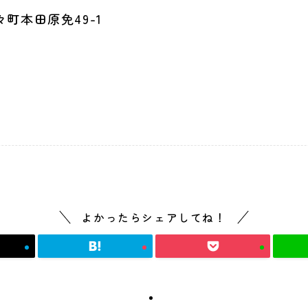
々町本田原免49-1
/
ge/terasaki-dental?gm
よかったらシェアしてね！