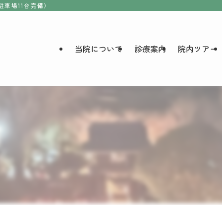
駐車場11台完備）
当院について
診療案内
院内ツアー