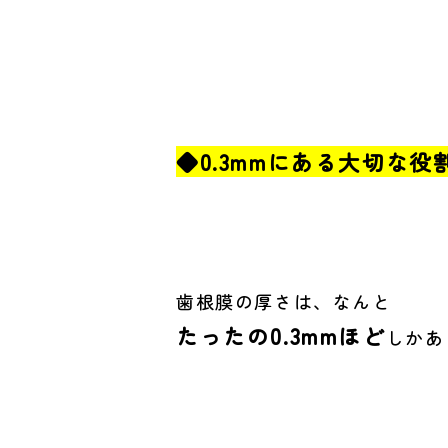
◆0.3mmにある大切な役
歯根膜の厚さは、なんと
たったの0.3mmほど
しかあ