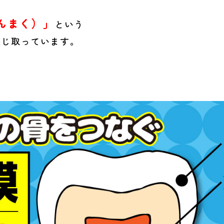
んまく）」
という
感じ取っています。