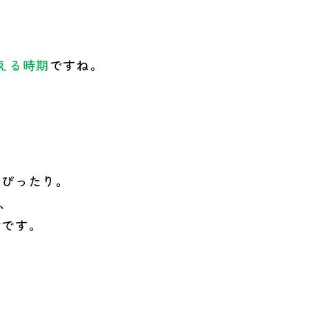
。
える時期
ですね。
にぴったり。
で、
材です。