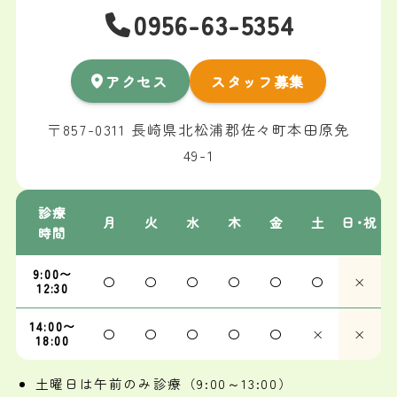
0956-63-5354
アクセス
スタッフ募集
〒857-0311 長崎県北松浦郡佐々町本田原免
49-1
診療
月
火
水
木
金
土
日･祝
時間
9:00〜
〇
〇
〇
〇
〇
〇
×
12:30
14:00〜
〇
〇
〇
〇
〇
×
×
18:00
土曜日は午前のみ診療（9:00～13:00）