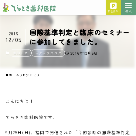
11台あり
MENU
国際基準判定と臨床のセミナー
2016
12/05
に参加してきました。
お知らせ
スタッフブログ
2016年12月5日
ホーム
お知らせ
こんにちは！
てらさき歯科医院です。
9月25日(日)、福岡で開催された「う蝕診断の国際基準判定