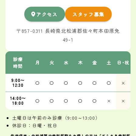
アクセス
スタッフ募集
〒857-0311 長崎県北松浦郡佐々町本田原免
49-1
診療
月
火
水
木
金
土
日･祝
時間
9:00〜
〇
〇
〇
〇
〇
〇
×
12:30
14:00〜
〇
〇
〇
〇
〇
×
×
18:00
土曜日は午前のみ診療（9:00～13:00）
休診日：日曜・祝日
佐世保市・北松浦郡で歯科医院をお探しの方は「てらさき歯科医