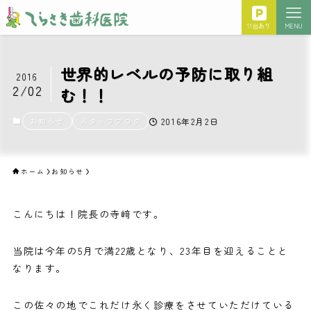
11台あり
MENU
世界的レベルの予防に取り組
2016
2/02
む！！
お知らせ
スタッフブログ
2016年2月2日
ホーム
お知らせ
こんにちは！院長の寺﨑です。
当院は今年の5月で満22歳となり、23年目を迎えることと
なります。
この佐々の地でこれだけ永く診療をさせていただけている