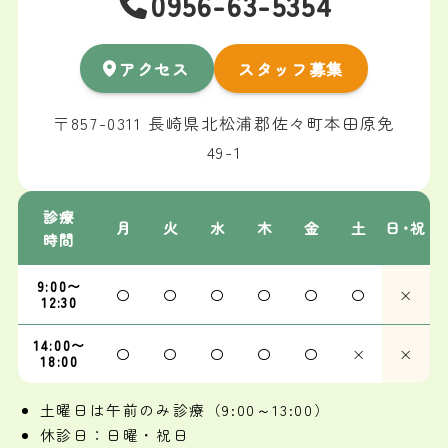
0956-63-5354
アクセス
スタッフ募集
〒857-0311 長崎県北松浦郡佐々町本田原免
49-1
診療
月
火
水
木
金
土
日･祝
時間
9:00〜
〇
〇
〇
〇
〇
〇
×
12:30
14:00〜
〇
〇
〇
〇
〇
×
×
18:00
土曜日は午前のみ診療（9:00～13:00）
休診日：日曜・祝日