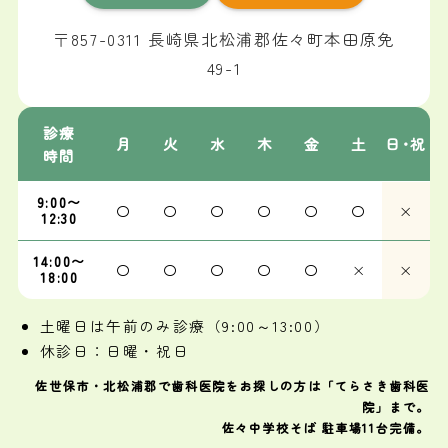
〒857-0311 長崎県北松浦郡佐々町本田原免
49-1
診療
月
火
水
木
金
土
日･祝
時間
9:00〜
〇
〇
〇
〇
〇
〇
×
12:30
14:00〜
〇
〇
〇
〇
〇
×
×
18:00
土曜日は午前のみ診療（9:00～13:00）
休診日：日曜・祝日
佐世保市・北松浦郡で歯科医院をお探しの方は「てらさき歯科医
院」まで。
佐々中学校そば 駐車場11台完備。