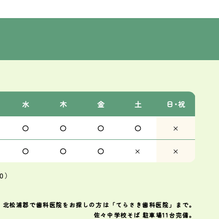
水
木
金
土
日･祝
〇
〇
〇
〇
×
〇
〇
〇
×
×
0）
・北松浦郡で歯科医院をお探しの方は「てらさき歯科医院」まで。
佐々中学校そば 駐車場11台完備。