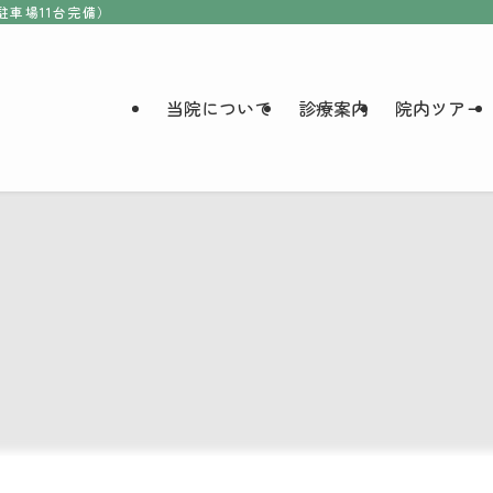
駐車場11台完備）
当院について
診療案内
院内ツアー