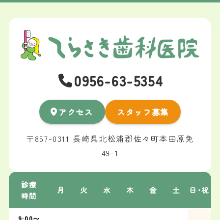
0956-63-5354
アクセス
スタッフ募集
〒857-0311 長崎県北松浦郡佐々町本田原免
49-1
診療
月
火
水
木
金
土
日･祝
時間
9:00〜