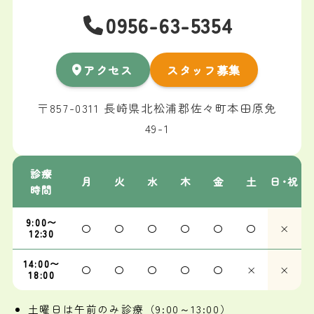
0956-63-5354
アクセス
スタッフ募集
〒857-0311 長崎県北松浦郡佐々町本田原免
49-1
診療
月
火
水
木
金
土
日･祝
時間
9:00〜
〇
〇
〇
〇
〇
〇
×
12:30
14:00〜
〇
〇
〇
〇
〇
×
×
18:00
土曜日は午前のみ診療（9:00～13:00）