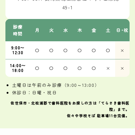
49-1
診療
月
火
水
木
金
土
日･祝
時間
9:00〜
〇
〇
〇
〇
〇
〇
×
12:30
14:00〜
〇
〇
〇
〇
〇
×
×
18:00
土曜日は午前のみ診療（9:00～13:00）
休診日：日曜・祝日
佐世保市・北松浦郡で歯科医院をお探しの方は「てらさき歯科医
院」まで。
佐々中学校そば 駐車場11台完備。