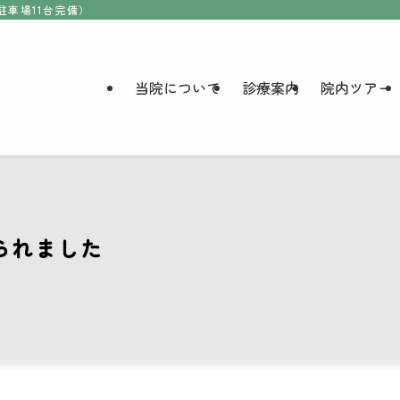
駐車場11台完備）
当院について
診療案内
院内ツアー
られました