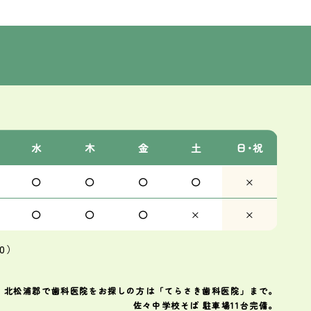
水
木
金
土
日･祝
〇
〇
〇
〇
×
〇
〇
〇
×
×
0）
・北松浦郡で歯科医院をお探しの方は「てらさき歯科医院」まで。
佐々中学校そば 駐車場11台完備。